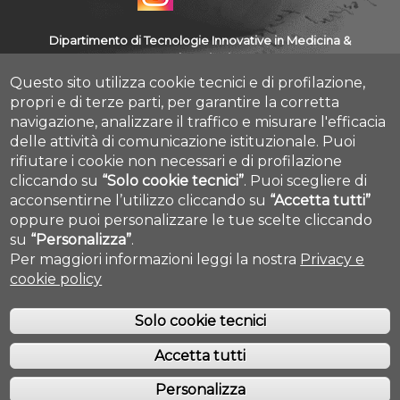
Dipartimento di Tecnologie Innovative in Medicina &
Odontoiatria
Questo sito utilizza cookie tecnici e di profilazione,
Via dei Vestini - Campus universitario - 66100 Chieti
propri e di terze parti, per garantire la corretta
navigazione, analizzare il traffico e misurare l'efficacia
Albo Pretorio Online
delle attività di comunicazione istituzionale.
Puoi
Amministrazione Trasparente
rifiutare i cookie non necessari e di profilazione
Mettiamoci la Faccia
cliccando su
“Solo cookie tecnici”
.
Puoi scegliere di
Fatturazione elettronica
acconsentirne l’utilizzo cliccando su
“Accetta tutti”
Cookie settings
Mappa Campus Chieti
oppure puoi personalizzare le tue scelte cliccando
su
“Personalizza”
.
Per maggiori informazioni leggi la nostra
Privacy e
cookie policy
Solo cookie tecnici
Accetta tutti
COPYRIGHT © 2019. ALL RIGHTS RESERVED - UNIVERSITÀ DEGLI STUDI
GABRIELE D'ANNUNZIO - CHIETI/PESCARA
Personalizza