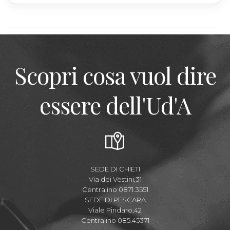
Scopri cosa vuol dire
essere dell'Ud'A
SEDE DI CHIETI
Via dei Vestini,31
Centralino 0871.3551
SEDE DI PESCARA
Viale Pindaro,42
Centralino 085.45371