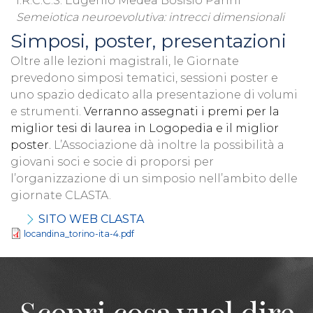
I.R.C.C.S. Eugenio Medea Bosisio Parini
Semeiotica neuroevolutiva: intrecci dimensionali
Simposi, poster, presentazioni
Oltre alle lezioni magistrali, le Giornate
prevedono simposi tematici, sessioni poster e
uno spazio dedicato alla presentazione di volumi
e strumenti.
Verranno assegnati i premi per la
miglior tesi di laurea in Logopedia e il miglior
poster.
L’Associazione dà inoltre la possibilità a
giovani soci e socie di proporsi per
l’organizzazione di un simposio nell’ambito delle
giornate CLASTA.
SITO WEB CLASTA
locandina_torino-ita-4.pdf
Scopri cosa vuol dire