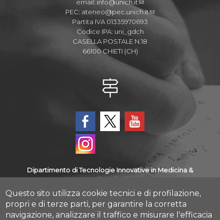
email:
info@unich.it
PEC:
ateneo@pec.unich.it
Partita IVA 01335970693
Codice IPA: uni_gdch
CASELLA POSTALE N.18
66100 CHIETI (CH)
Dipartimento di Tecnologie Innovative in Medicina &
Odontoiatria
Questo sito utilizza cookie tecnici e di profilazione,
Via dei Vestini - Campus universitario - 66100 Chieti
propri e di terze parti, per garantire la corretta
navigazione, analizzare il traffico e misurare l'efficacia
Albo Pretorio Online