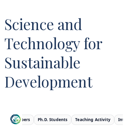
Science and
Technology for
Sustainable
Development
aculty Members
Ph.D. Students
Teaching Activity
Intern