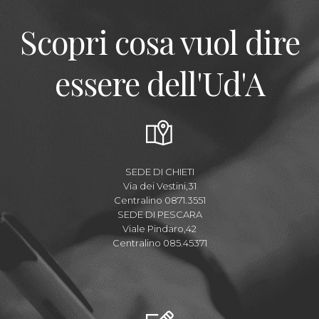
Scopri cosa vuol dire
essere dell'Ud'A
SEDE DI CHIETI
Via dei Vestini,31
Centralino 0871.3551
SEDE DI PESCARA
Viale Pindaro,42
Centralino 085.45371